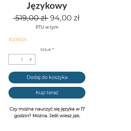
Językowy
Regularna
Cena
 519,00 zł 
94,00 zł
cena
Rabatowa
PTU w tym
JEZYKI26
Sztuk
*
Dodaj do koszyka
Kup teraz
Czy można nauczyć się języka w 17
godzin? Można. Jeśli wiesz jak.
Oto przewodnik, który