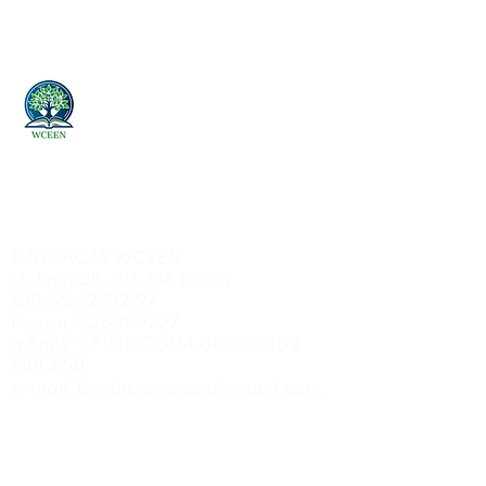
Od ponad 30 lat propagujemy ideę
właściwie uczącego się mózgu
w
Polsce i na świecie.
FUNDACJA WCEEN
ul. Rosy 3B, 20-516 Lublin
NIP:
9462732127
Regon:
526399727
mBank:
77 1140 2004 0000
3102
8411 4741
e-mail:
fundacjawceen@gmail.com
Firma
O nas