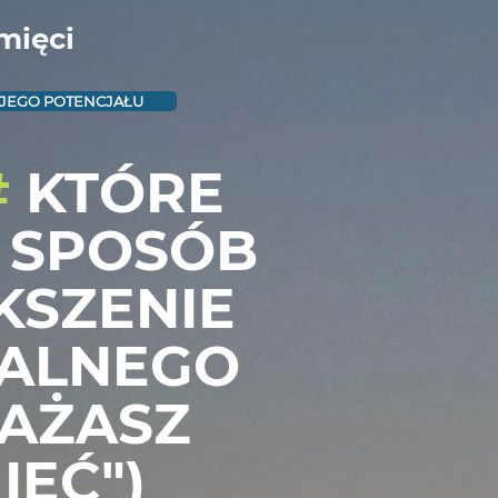
mięci
OJEGO POTENCJAŁU
#
KTÓRE
 SPOSÓB
KSZENIE
UALNEGO
WAŻASZ
IĘĆ")