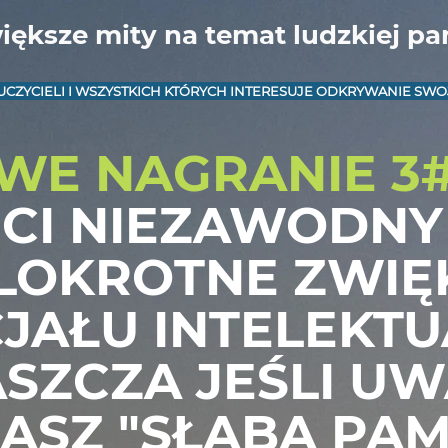
iększe mity na temat ludzkiej pa
UCZYCIELI I WSZYSTKICH KTÓRYCH INTERESUJE ODKRYWANIE SW
E NAGRANIE 3
 CI NIEZAWODNY
LOKROTNE ZWIĘ
JAŁU INTELEKT
SZCZA JEŚLI U
ASZ "SŁABĄ PAM