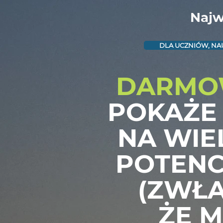
Najw
DLA UCZNIÓW, NA
DARMOW
POKAŻE
NA WIE
POTENC
(ZWŁA
ŻE M