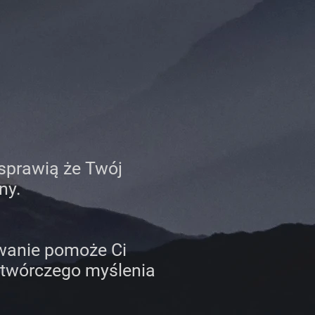
 sprawią że Twój
ny.
owanie pomoże Ci
twórczego myślenia