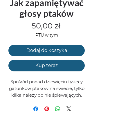
Jak zapamiętywać
głosy ptaków
Cena
50,00 zł
PTU w tym
Dodaj do koszyka
Kup teraz
Spośród ponad dziewięciu tysięcy
gatunków ptaków na świecie, tylko
kilka należy do nie śpiewających.
Zapamiętywanie ptasich głosów
jest nie tylko doskonałym
ćwiczeniem pamięci ale i
fantastycznym sposobem na
poznanie języka Natury i