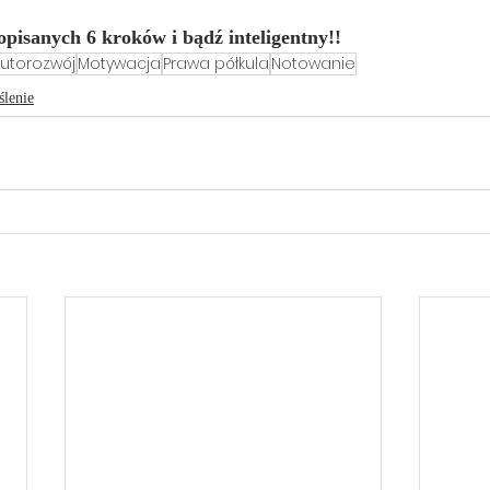
opisanych 6 kroków i bądź inteligentny!!
utorozwój
Motywacja
Prawa półkula
Notowanie
lenie