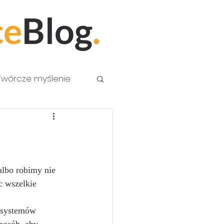
ce
Blog
.
Twórcze myślenie
albo robimy nie 
c wszelkie 
 systemów 