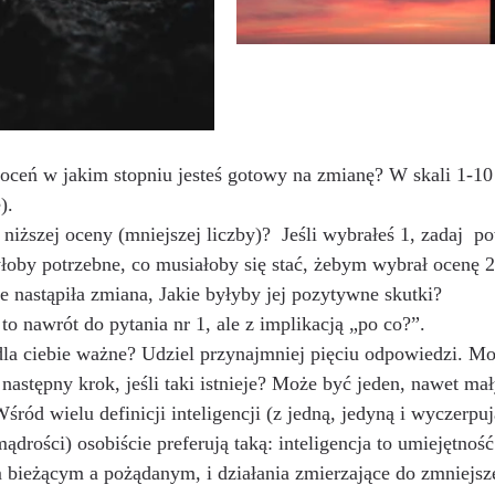
 oceń w jakim stopniu jesteś gotowy na zmianę? W skali 1-10 
).
niższej oceny (mniejszej liczby)?  Jeśli wybrałeś 1, zadaj  p
yłoby potrzebne, co musiałoby się stać, żebym wybrał ocenę 2
e nastąpiła zmiana, Jakie byłyby jej pozytywne skutki? 
o nawrót do pytania nr 1, ale z implikacją „po co?”.
dla ciebie ważne? Udziel przynajmniej pięciu odpowiedzi. Mo
t następny krok, jeśli taki istnieje? Może być jeden, nawet ma
śród wielu definicji inteligencji (z jedną, jedyną i wyczerpuj
mądrości) osobiście preferują taką: inteligencja to umiejętnoś
 bieżącym a pożądanym, i działania zmierzające do zmniejszen