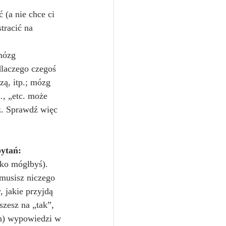
 (a nie chce ci 
tracić na 
mózg 
dlaczego czegoś 
zą, itp.; mózg 
, „etc. może 
z. Sprawdź więc 
pytań:
lko mógłbyś). 
 musisz niczego 
, jakie przyjdą 
szesz na „tak”, 
ch) wypowiedzi w 