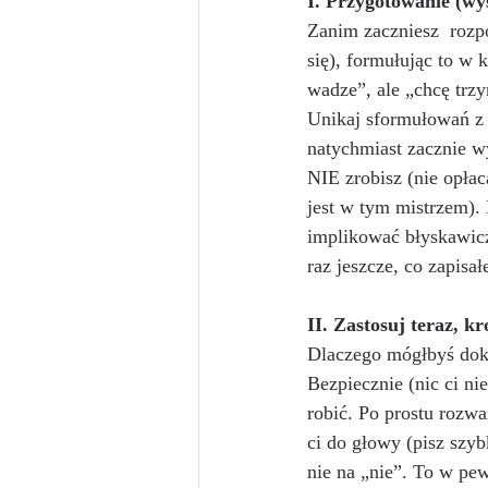
I. Przygotowanie (wys
Zanim zaczniesz  rozpo
się), formułując to w 
wadze”, ale „chcę trzy
Unikaj sformułowań z 
natychmiast zacznie w
NIE zrobisz (nie opłaca
jest w tym mistrzem).
implikować błyskawicz
raz jeszcze, co zapisał
II. Zastosuj teraz, k
Dlaczego mógłbyś doko
Bezpiecznie (nic ci ni
robić. Po prostu rozwa
ci do głowy (pisz szyb
nie na „nie”. To w pe