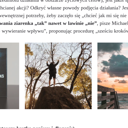
zedmiotu działania w obszarze życiowych celów), jest jakiś s
chcianej akcji? Odkryć własne powody podjęcia działania? Jes
wewnętrznej potrzeby, żeby zaczęło się „chcieć jak mi się nie 
wania ziarenka „tak” nawet w lawinie „nie”
, pisze Michae
e wywieranie wpływu”, proponując procedurę „sześciu krokó