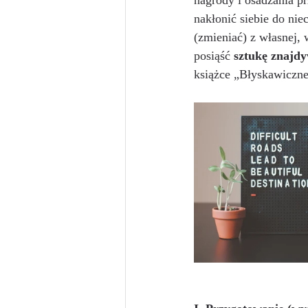
nagrody i osadzania pr
nakłonić siebie do nie
(zmieniać) z własnej, 
posiąść 
sztukę znajdy
książce „Błyskawiczn