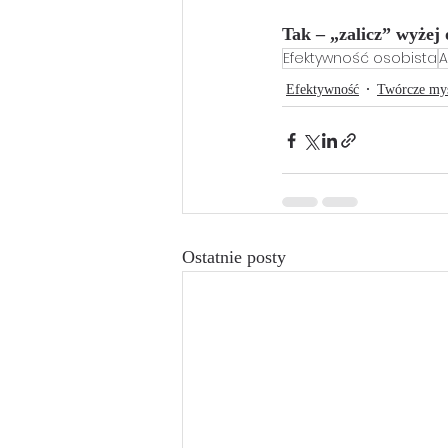
Tak – „zalicz” wyżej 
Efektywność osobista
A
Efektywność
Twórcze myś
Ostatnie posty