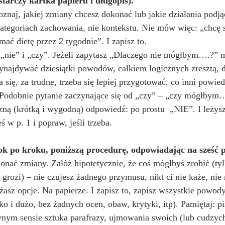
tarczy kartka papieru i długopis).
znaj, jakiej zmiany chcesz dokonać lub jakie działania podjąć
kategoriach zachowania, nie kontekstu. Nie mów więc: „chcę s
mać dietę przez 2 tygodnie”. I zapisz to.
„nie” i „czy”. Jeżeli zapytasz „Dlaczego nie mógłbym….?” 
ynajdywać dziesiątki powodów, całkiem logicznych zresztą, 
 się, za trudne, trzeba się lepiej przygotować, co inni powied
 Podobnie pytanie zaczynające się od „czy” – „czy mógłbym…
ną (krótką i wygodną) odpowiedź: po prostu  „NIE”. I leżys
eś w p. 1 i popraw, jeśli trzeba.
rok po kroku, poniższą procedurę, odpowiadając na sześć 
nać zmiany. Załóż hipotetycznie, że coś mógłbyś zrobić (ty
e grozi) – nie czujesz żadnego przymusu, nikt ci nie każe, nie
żasz opcje. Na papierze. I zapisz to, zapisz wszystkie powody
ko i dużo, bez żadnych ocen, obaw, krytyki, itp). Pamiętaj: pi
wnym sensie sztuka parafrazy, ujmowania swoich (lub cudzy