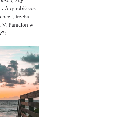
posób, aby 
t. Aby robić coś 
chce”, trzeba 
l V. Pantalon w 
w”: