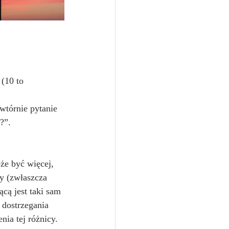
(10 to 
owtórnie pytanie 
?”.
że być więcej, 
ły (zwłaszcza 
ącą jest taki sam 
ć dostrzegania 
ia tej różnicy.