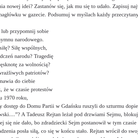
ia nowej idei? Zastanów się, jak mu się to udało. Zapisuj na
/nagłówku w gazecie. Podsumuj w myślach każdy przeczytany 
 lub przypomnij sobie 
 hymnu narodowego. 
siłę? Siłę wspólnych, 
dczeń narodu? Tragedię 
 tęsknotę za wolnością? 
rażliwych patriotów? 
mawia do ciebie 
, że w czasie protestów 
u 1970 roku, 
y dostęp do Domu Partii w Gdańsku ruszyli do szturmu dopie
ski....”? A Tadeusz Rejtan leżał pod drzwiami Sejmu, blokują
j się nie dało, bo zdradziecki Sejm postanowił w tym czasie
enia posła siłą, co się w końcu stało. Rejtan wrócił do swo