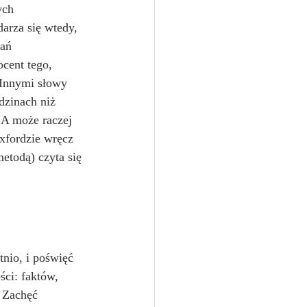
ych 
arza się wtedy, 
ań 
cent tego, 
 Innymi słowy 
dzinach niż 
 A może raczej 
xfordzie wręcz 
etodą) czyta się 
ści: faktów, 
 Zachęć 