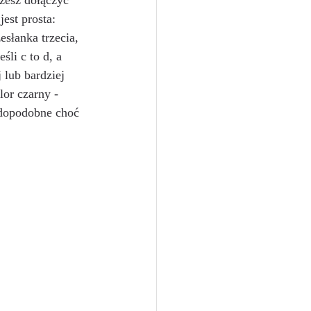
ożesz dołączyć 
est prosta: 
esłanka trzecia, 
śli c to d, a 
 lub bardziej 
or czarny - 
dopodobne choć 