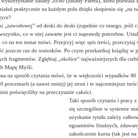
– wykorzystanie zasady 20/80 (zasady Pareta), która pozwala 
ziałań praktycznie na każdym polu dzięki skupieniu się „na 
tyce? 
ki „zawodowej” od deski do deski (zupełnie co innego, jeśli c
wszystko, co w niej zawarte jest ci naprawdę potrzebne. Ustal
 co na ten temat mówi. Przejrzyj więc spis treści, przeczytaj 
ć jeszcze raz do wniosków. Po czym przekartkuj książkę w 
cych fragmentów. Zgłębiaj „okolice” najważniejszych dla ciebie
b Mapę Myśli. 
ona na sposób czytania mówi, że w większości wypadków 80 p
0 procentach (a nawet mniej) jej stron i te najcenniejsze treś
inni poświęciliby na przeczytanie całości.
Taki sposób czytania i pracy z
się szczególnie w systemie st
uzyskanie tytułu zależy całkow
egzaminów finalnych, zdawan
zakończenie kursu (tak jest na