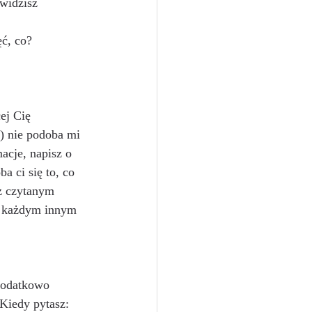
widzisz 
ć, co?
3) nie podoba mi 
macje, napisz o 
 ci się to, co 
 z czytanym 
 z każdym innym 
 Kiedy pytasz: 