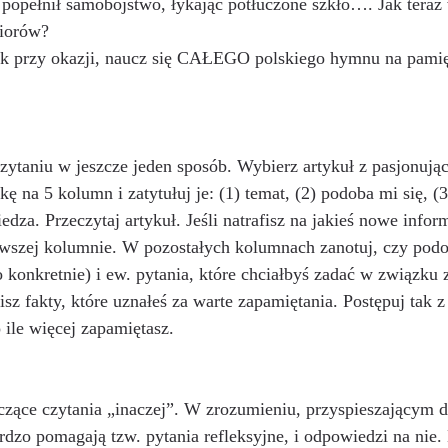
 popełnił samobójstwo, łykając potłuczone szkło…. Jak teraz 
biorów? 
tak przy okazji, naucz się CAŁEGO polskiego hymnu na pamię
kę na 5 kolumn i zatytułuj je: (1) temat, (2) podoba mi się, (
wiedza. Przeczytaj artykuł. Jeśli natrafisz na jakieś nowe infor
wszej kolumnie. W pozostałych kolumnach zanotuj, czy podoba
co konkretnie) i ew. pytania, które chciałbyś zadać w związku
sz fakty, które uznałeś za warte zapamiętania. Postępuj tak
 ile więcej zapamiętasz. 
rdzo pomagają tzw. pytania refleksyjne, i odpowiedzi na nie.