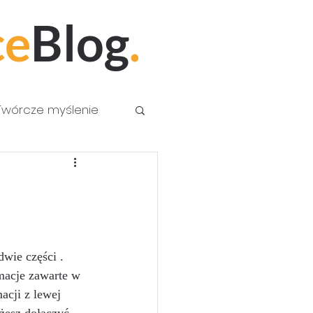
ce
Blog
.
Twórcze myślenie
dwie części . 
macje zawarte w 
acji z lewej 