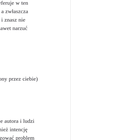
feruje w ten 
, a zwłaszcza 
i znasz nie 
nawet narzuć 
ny przez ciebie) 
 autora i ludzi 
ież intencję 
izować problem 