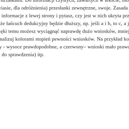
e strzałkami. Do informacji czystych, zawartych w tekście, m
iasie, dla odróżnienia) przesłanki zewnętrzne, swoje. Zasada j
informacje z lewej strony i pytasz, czy jest w nich ukryta prz
 łańcuch dedukcyjny będzie dłuższy, np. jeśli a i b, to c, a je
e dzięki temu możesz wyciągnąć naprawdę dużo wniosków, mniej
nalizuj kolorami stopień pewności wniosków. Na przykład kol
ny - wysoce prawdopodobne, a czerwony– wnioski mało praw
 do sprawdzenia) itp.