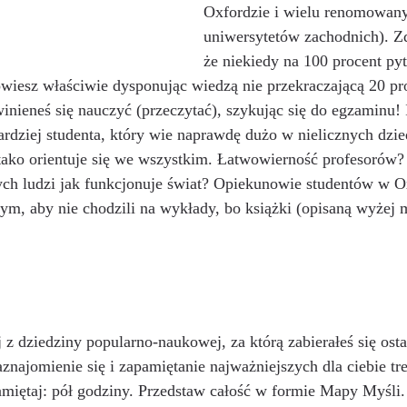
Oxfordzie i wielu renomowan
uniwersytetów zachodnich). Zd
że niekiedy na 100 procent pyt
iesz właściwie dysponując wiedzą nie przekraczającą 20 pro
winieneś się nauczyć (przeczytać), szykując się do egzaminu!
rdziej studenta, który wie naprawdę dużo w nielicznych dzie
 tako orientuje się we wszystkim. Łatwowierność profesorów?
ch ludzi jak funkcjonuje świat? Opiekunowie studentów w O
m, aby nie chodzili na wykłady, bo książki (opisaną wyżej m
aznajomienie się i zapamiętanie najważniejszych dla ciebie tre
miętaj: pół godziny. Przedstaw całość w formie Mapy Myśli.