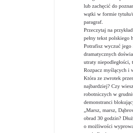
lub zachęcić do poznan
wątki w formie tytułu
paragraf. 
Przeczytaj na przykład
pełny tekst polskiego
Potrafisz wyczuć jego 
dramatycznych doświa
utraty niepodległości,
Rozpacz myślących i w
Która ze zwrotek prze
najbardziej? Czy wiesz
robotniczych w grudni
demonstranci blokując
„Marsz, marsz, Dąbrow
obrad 30 godzin? Dłuże
o możliwości wyprowadz