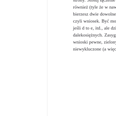
strony. Stosuj łączeni
również (tyle że w naw
bierzesz dwie dowolne 
czyli wniosek. Być może
jeśli d to e, itd., al
dalekosiężnych. Zasyg
wnioski pewne, zielo
niewykluczone (a więc