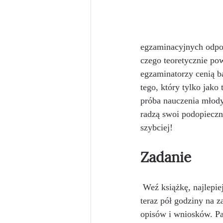
egzaminacyjnych odpow
czego teoretycznie po
egzaminatorzy cenią ba
tego, który tylko jako
próba nauczenia młody
radzą swoi podopieczny
szybciej! 
Zadanie
 Weź książkę, najlepiej z dziedziny popularno-naukowej, za którą zabierałeś się ostatnio, i poświęć 
teraz pół godziny na z
opisów i wniosków. Pa