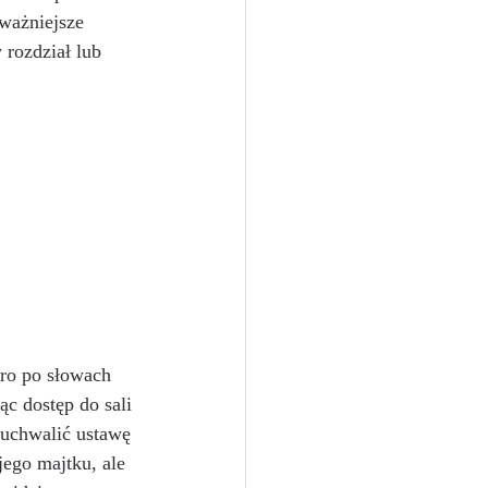
jważniejsze 
rozdział lub 
ro po słowach 
c dostęp do sali 
 uchwalić ustawę 
jego majtku, ale 