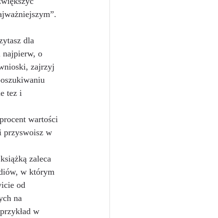
zwiększyć 
najważniejszym”.
zytasz dla 
 najpierw, o 
wnioski, zajrzyj 
poszukiwaniu 
 tez i 
rocent wartości 
ci przyswoisz w 
 książką zaleca 
udiów, w którym 
icie od 
ych na 
 przykład w 