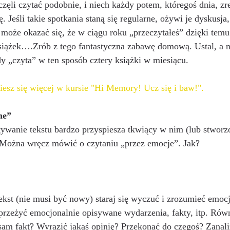
li czytać podobnie, i niech każdy potem, któregoś dnia, zre
. Jeśli takie spotkania staną się regularne, ożywi je dyskusja
 może okazać się, że w ciągu roku „przeczytałeś” dzięki temu 
 książek….Zrób z tego fantastyczna zabawę domową. Ustal, a 
dy „czyta” w ten sposób cztery książki w miesiącu.
iesz się więcej w kursie "Hi Memory! Ucz się i baw!". 
ne”
ywanie tekstu bardzo przyspiesza tkwiący w nim (lub stworzo
 Można wręcz mówić o czytaniu „przez emocje”. Jak?
ekst (nie musi być nowy) staraj się wyczuć i zrozumieć emocje
rzeżyć emocjonalnie opisywane wydarzenia, fakty, itp. Równ
sam fakt? Wyrazić jakąś opinię? Przekonać do czegoś? Zanal