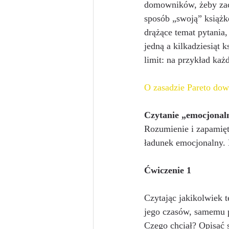
domowników, żeby zaczę
sposób „swoją” książkę
drążące temat pytania,
jedną a kilkadziesiąt
limit: na przykład każ
O zasadzie Pareto dow
Czytanie „emocjonal
Rozumienie i zapamięt
ładunek emocjonalny.
Ćwiczenie 1
Czytając jakikolwiek t
jego czasów, samemu p
Czego chciał? Opisać 