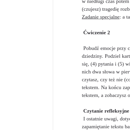
w niedługi czas potem
(czujesz) tragedię roz
Zadanie specjalne
: a 
 Ćwiczenie 2
 Pobudź emocje przy czytaniu w jeszcze jeden sposób. Wybierz artykuł z pasjonującej Cię 
dziedziny. Podziel kart
się, (4) pytania i (5) 
nich dwa słowa w pier
czytasz, czy też nie (
tekstem. Na końcu zapi
tekstem, a zobaczysz o
Czytanie refleksyjne
 I ostatnie uwagi, dotyczące czytania „inaczej”. W zrozumieniu, przyspieszającym dodatkowo 
zapamiętanie tekstu ba