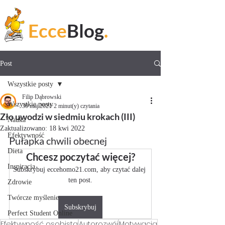
Ecce
Blog
.
Post
Wszystkie posty
Filip Dąbrowski
Wszystkie posty
30 maj 2021
2 minut(y) czytania
Zło uwodzi w siedmiu krokach (III)
Nauka
Zaktualizowano:
18 kwi 2022
Efektywność
Pułapka chwili obecnej
Dieta
Chcesz poczytać więcej?
Inspiracja
Subskrybuj eccehomo21.com, aby czytać dalej 
ten post.
Zdrowie
Twórcze myślenie
Subskrybuj
Perfect Student Online
Efektywność osobista
Autorozwój
Motywacja